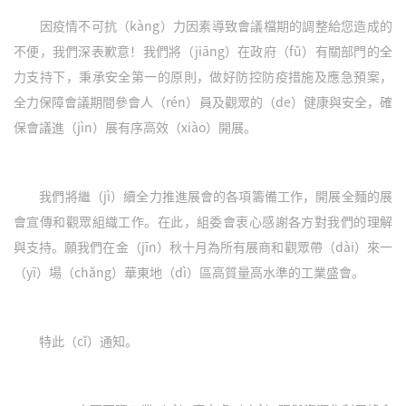
因疫情不可抗（kàng）力因素導致會議檔期的調整給您造成的
不便，我們深表歉意！我們將（jiāng）在政府（fǔ）有關部門的全
力支持下，秉承安全第一的原則，做好防控防疫措施及應急預案，
全力保障會議期間參會人（rén）員及觀眾的（de）健康與安全，確
保會議進（jìn）展有序高效（xiào）開展。
我們將繼（jì）續全力推進展會的各項籌備工作，開展全麵的展
會宣傳和觀眾組織工作。在此，組委會衷心感謝各方對我們的理解
與支持。願我們在金（jīn）秋十月為所有展商和觀眾帶（dài）來一
（yī）場（chǎng）華東地（dì）區高質量高水準的工業盛會。
特此（cǐ）通知。