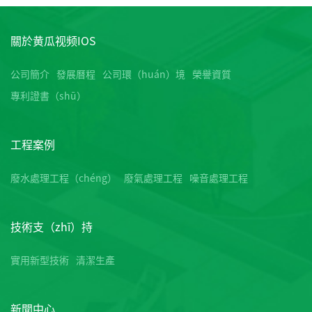
關於黄瓜视频IOS
公司簡介
發展曆程
公司環（huán）境
榮譽資質
專利證書（shū）
工程案例
廢水處理工程（chéng）
廢氣處理工程
噪音處理工程
技術支（zhī）持
實用新型技術
清潔生產
新聞中心