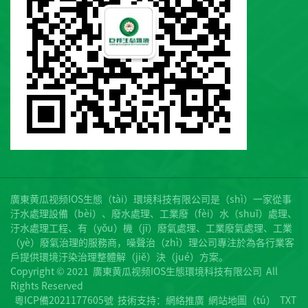
廣東黄瓜视频IOS生態（tài）環境科技有限公司是（shì）一家從事
汙水處理設備（bèi）、廢水處理、工業廢（fèi）水（shuǐ）處理、
汙水處理工程、有（yǒu）機（jī）廢氣處理、工業廢氣處理、工業
（yè）廢氣治理的服務商，噪聲治（zhì）理公司專注於為各行業客
戶提供環境汙染治理整體解（jiě）決（jué）方案。
Copyright © 2021 廣東黄瓜视频IOS生態環境科技有限公司 All
Rights Reserved
粵ICP備2021177605號
技術支持：
網絡推廣
網站地圖（tú）
TXT