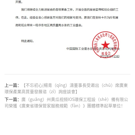
上一篇：
【不忘初心|楊青（qīng）濤董事長受邀出（chū）席廣東
環保產業高質量發展谘（zī）詢座談會】
下一篇：
廣（guǎng）州黄瓜视频IOS環保工程設（shè）備有限公
司榮獲《廣東省環保管家服務規範（fàn）》團體標準起草單位！