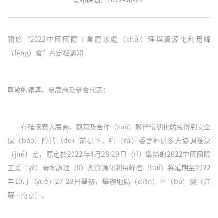
關於“2022中國國際工業廢水處（chù）理與資源化利用峰
（fēng）會”的定檔通知
尊敬的領導、參展商及參會代表：
在確保廣大展商、觀眾及合作（zuò）夥伴常態化防疫得到安全
保（bǎo）障的（de）前提下，組（zǔ）委會經過多方協調後決
（jué）定，原定於2022年4月28-29日（rì）舉辦的2022中國國際
工業（yè）廢水處理（lǐ）與資源化利用峰會（huì）將延期至2022
年10月（yuè）27-28日舉辦，舉辦地點（diǎn）不（bú）變（江
蘇•南京）。