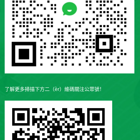
了解更多掃描下方二（èr）維碼關注公眾號！